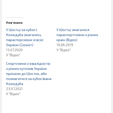
Пов’язано
У Шостці за кубок І.
У Шостці змагалися
Кожедуба змагались
параспортсмени з різних
параспорсмени зі всієї
країн (Відео)
України (Сюжет)
19.06.2019
13.07.2020
У "Відео"
У "Відео"
Спортсмени з інвалідністю
з різних куточків України
приїхали до Шостки, аби
позмагатися за кубок Івана
Кожедуба
23.07.2021
У "Відео"