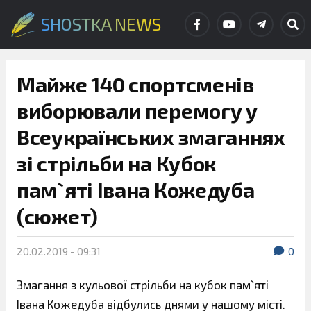
SHOSTKA NEWS
Майже 140 спортсменів
виборювали перемогу у
Всеукраїнських змаганнях
зі стрільби на Кубок
пам`яті Івана Кожедуба
(сюжет)
20.02.2019 - 09:31
0
Змагання з кульової стрільби на кубок пам`яті
Івана Кожедуба відбулись днями у нашому місті.