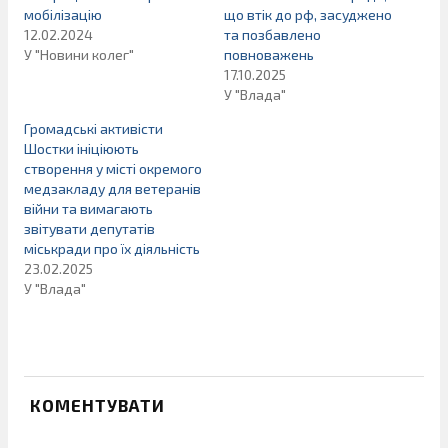
мобілізацію
що втік до рф, засуджено
12.02.2024
та позбавлено
У "Новини колег"
повноважень
17.10.2025
У "Влада"
Громадські активісти
Шостки ініціюють
створення у місті окремого
медзакладу для ветеранів
війни та вимагають
звітувати депутатів
міськради про їх діяльність
23.02.2025
У "Влада"
КОМЕНТУВАТИ