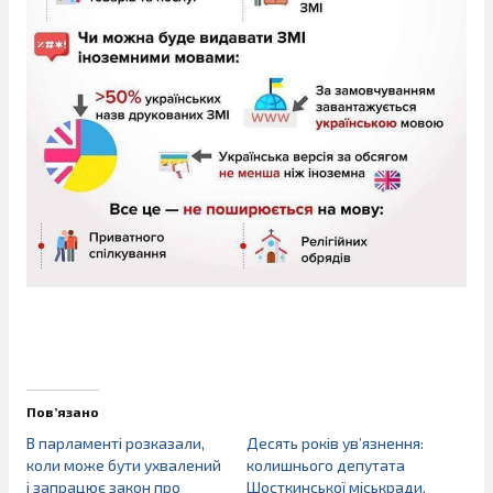
Пов’язано
В парламенті розказали,
Десять років ув’язнення:
коли може бути ухвалений
колишнього депутата
і запрацює закон про
Шосткинської міськради,