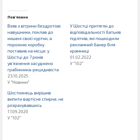
Пов’язано
Взяв з вітрини бездротові
У Шостці притягли до
навушники, поклав до
відповідальності батьків
кишені своєї куртки, а
підлітків, які пошкодили
порожню коробку
рекламний банер біля
поставив на місце: у
крамниці
Шостці до 7 років
01.02.2022
ув’язнення засуджено
У "102"
грабіжника-рецидивіста
23.10.2025
У "Новини"
Шосткинець вирішив
випити вартісне спирне, не
розрахувавшись
17.09.2020
У "102"