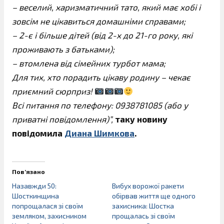
– веселий, харизматичний тато, який має хобі і
зовсім не цікавиться домашніми справами;
– 2-є і більше дітей (від 2-х до 21-го року, які
проживають з батьками);
– втомлена від сімейних турбот мама;
Для тих, хто порадить цікаву родину – чекає
приємний сюрприз!
Всі питання по телефону: 0938781085 (або у
приватні повідомлення)”,
таку новину
повідомила
Диана Шимкова
‎.
Пов’язано
Назавжди 50:
Вибух ворожої ракети
Шосткинщина
обірвав життя ще одного
попрощалася зі своїм
захисника: Шостка
земляком, захисником
прощалась зі своїм