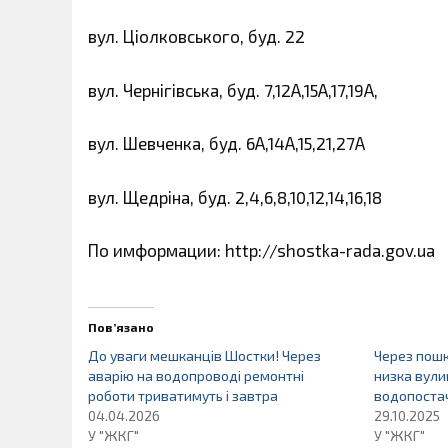
вул. Ціолковського, буд. 22
вул. Чернігівська, буд. 7,12А,15А,17,19А,
вул. Шевченка, буд. 6А,14А,15,21,27А
вул. Щедріна, буд. 2,4,6,8,10,12,14,16,18
По имформации: http://shostka-rada.gov.ua
Пов’язано
До уваги мешканців Шостки! Через
Через пош
аварію на водопроводі ремонтні
низка вули
роботи триватимуть і завтра
водопоста
04.04.2026
29.10.2025
У "ЖКГ"
У "ЖКГ"