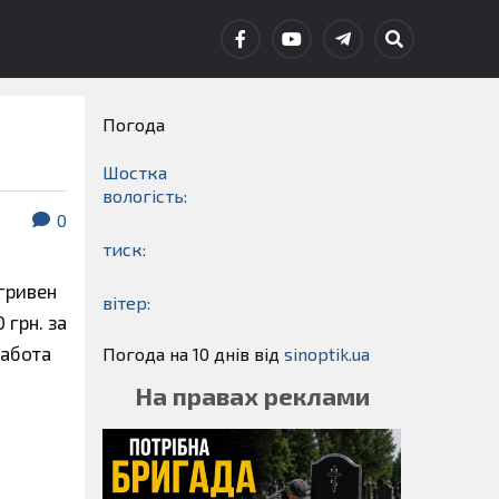
Погода
Шостка
вологість:
0
тиск:
гривен
вітер:
грн. за
Работа
Погода на 10 днів від
sinoptik.ua
На правах реклами