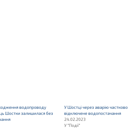
кодження водопроводу
У Шостці через аварію частково
ць Шостки залишилася без
відключене водопостачання
чання
24.02.2023
У "Події"