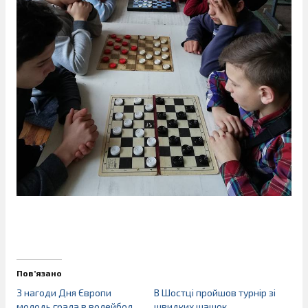
Пов’язано
З нагоди Дня Європи
В Шостці пройшов турнір зі
молодь грала в волейбол
швидких шашок