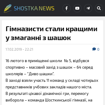
SHOSTKA NEWS
Гімназисти стали кращими
у змаганні з шашок
17.02.2019 - 22:21
0
16 лютого в примiщеннi школи № 5, вiдбувся
спортивно – масовий захiд з шашок – 64 серед
школярiв – “Диво шашки”.
В заходi взяли участь 11 команд у складi чотирьох
представникiв учбових закладiв нашого мiста.
В результатi цiкавої дiнамiчної гри, перемогу
виборола – команда Шосткинськоiї гiмназiї, на