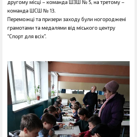
другому мiсцi – команда ШЗШ № 5, на третому –
команда ШСШ № 13.
Переможцi та призери заходу були ногородженi
грамотами та медалями вiд мiського центру
“Спорт для всiх”.