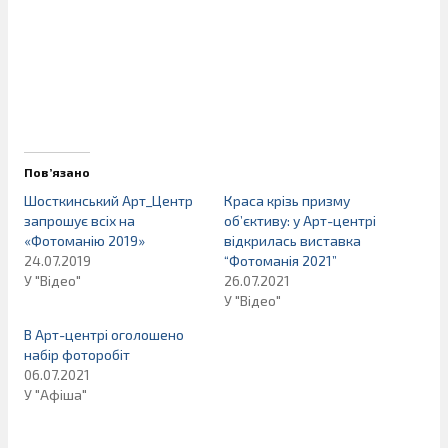
Пов’язано
Шосткинський Арт_Центр
Краса крізь призму
запрошує всіх на
об’єктиву: у Арт-центрі
«Фотоманію 2019»
відкрилась виставка
24.07.2019
“Фотоманія 2021”
У "Відео"
26.07.2021
У "Відео"
В Арт-центрі оголошено
набір фоторобіт
06.07.2021
У "Афіша"