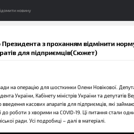
ідомити новину
 Президента з проханням відмінити норм
ратів для підприємців(Сюжет)
 ради на операцію для шосткинки Олени Новікової. Депут
нта України, Кабінету міністрів України та депутатів В
 введення касових апаратів для підприємців, які займа
 до роботи з хворими на COVID-19. Ці питання стали одн
іської ради. Усі подробиці – далі в матеріалі.