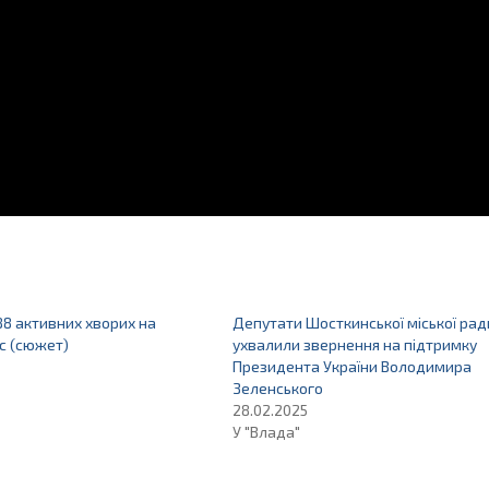
88 активних хворих на
Депутати Шосткинської міської рад
с (сюжет)
ухвалили звернення на підтримку
Президента України Володимира
Зеленського
28.02.2025
У "Влада"