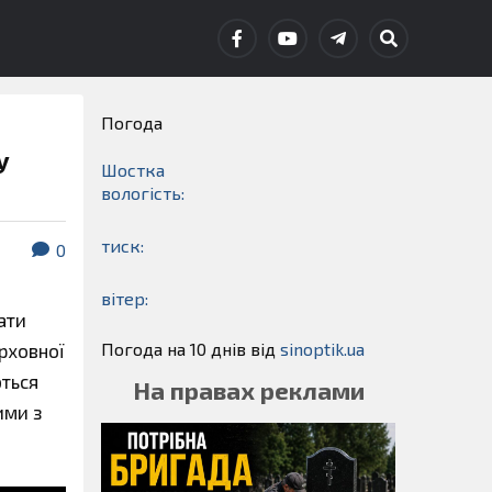
Погода
у
Шостка
вологість:
тиск:
0
вітер:
ати
Погода на 10 днів від
sinoptik.ua
ерховної
ються
На правах реклами
ими з