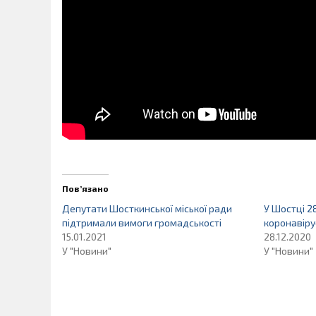
Пов’язано
Депутати Шосткинської міської ради
У Шостці 2
підтримали вимоги громадськості
коронавіру
15.01.2021
28.12.2020
У "Новини"
У "Новини"