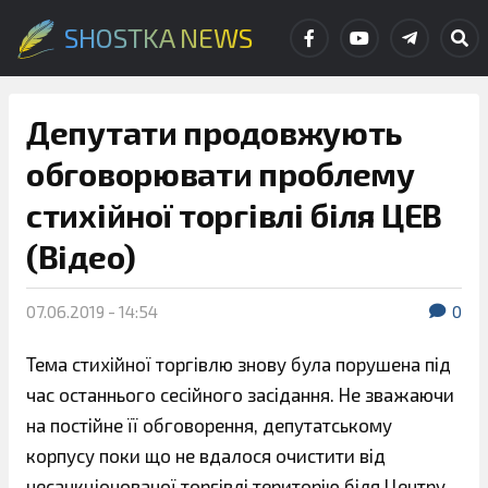
SHOSTKA NEWS
Депутати продовжують
обговорювати проблему
стихійної торгівлі біля ЦЕВ
(Відео)
07.06.2019 - 14:54
0
Тема стихійної торгівлю знову була порушена під
час останнього сесійного засідання. Не зважаючи
на постійне її обговорення, депутатському
корпусу поки що не вдалося очистити від
несанкціонованої торгівлі територію біля Центру