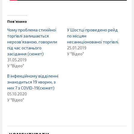
Пов’язано
Чому проблема стихійної
У Шостці проведено рейд
торгівлі залишається
по місцям
нерозв’язаною, говорили
несанкціонованої торгівлі.
під час останього
25.01.2019
засідання (сюжет)
У "Відео"
31.05.2019
У "Відео"
В інфекційному відділенні
знаходиться 19 хворих, з
них 7 з COVID-19(сюжет)
05.10.2020
У "Відео"