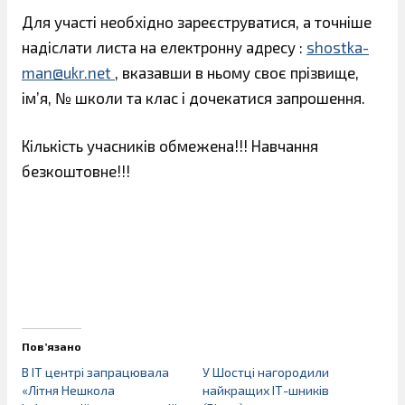
Для участі необхідно зареєструватися, а точніше
надіслати листа на електронну адресу :
shostka-
man@ukr.net
, вказавши в ньому своє прізвище,
ім’я, № школи та клас і дочекатися запрошення.
Кількість учасників обмежена!!! Навчання
безкоштовне!!!
Пов’язано
В ІТ центрі запрацювала
У Шостці нагородили
«Літня Нешкола
найкращих ІТ-шників