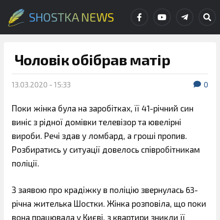
SHOSTKA NEWS
Чоловік обібрав матір
13.03.2020 - 15:33
0
Поки жінка була на заробітках, її 41-річний син
виніс з рідної домівки телевізор та ювелірні
вироби. Речі здав у ломбард, а гроші пропив.
Розбиратись у ситуації довелось співробітникам
поліції.
З заявою про крадіжку в поліцію звернулась 63-
річна жителька Шостки. Жінка розповіла, що поки
вона працювала у Києві, з квартири зникли її