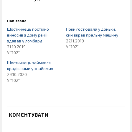
Пов’язано
Шосткинець постійно
Поки гостювала у доньки,
виносив з дому речі і
син вкрав пральну машину
здавав у ломбард
27.11.2019
21.10.2019
У "102"
У "102"
Шосткинець займався
крадіжками у знайомих
29.10.2020
У "102"
КОМЕНТУВАТИ