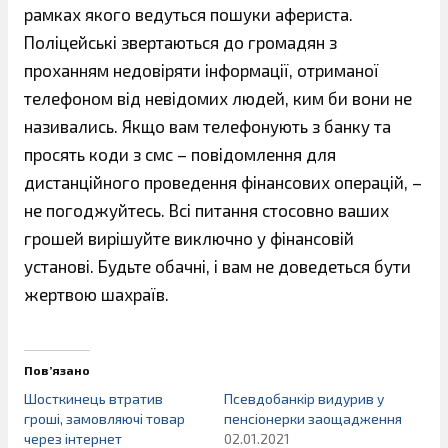
рамках якого ведуться пошуки афериста.
Поліцейські звертаються до громадян з
проханням недовіряти інформації, отриманої
телефоном від невідомих людей, ким би вони не
називались. Якщо вам телефонують з банку та
просять коди з смс – повідомлення для
дистанційного проведення фінансових операцій, –
не погоджуйтесь. Всі питання стосовно ваших
грошей вирішуйте виключно у фінансовій
установі. Будьте обачні, і вам не доведеться бути
жертвою шахраїв.
Пов’язано
Шосткинець втратив
Псевдобанкір видурив у
гроші, замовляючі товар
пенсіонерки заощадження
через інтернет
02.01.2021