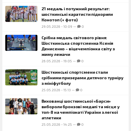
21 медаль і потужний результат:
шосткинські каратисти підкорили
Конотоп (+ фото)
29.05.2026
-
10:09
—
0
Срібна медаль світового рівня:
Шосткинська спортсменка Ксенія
Денисенко – віцечемпіонка світу з
жиму лежачи
26.05.2026
-
19:05
—
0
Шосткинські спортсмени стали
срібними призерами дитячого турніру
з мініфутболу
25.05.2026
-
15:13
—
0
Вихованці шосткинської «Барси»
вибороли бронзові медалі та місце у
топ-8 на чемпіонаті України з легкої
атлетики
25.05.2026
-
14:25
—
0