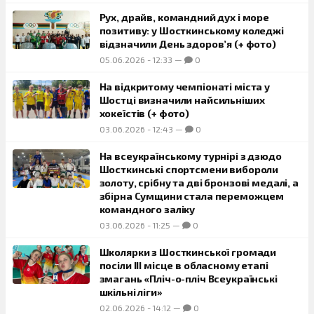
Рух, драйв, командний дух і море
позитиву: у Шосткинському коледжі
відзначили День здоров’я (+ фото)
05.06.2026
-
12:33
—
0
На відкритому чемпіонаті міста у
Шостці визначили найсильніших
хокеїстів (+ фото)
03.06.2026
-
12:43
—
0
На всеукраїнському турнірі з дзюдо
Шосткинські спортсмени вибороли
золоту, срібну та дві бронзові медалі, а
збірна Сумщини стала переможцем
командного заліку
03.06.2026
-
11:25
—
0
Школярки з Шосткинської громади
посіли III місце в обласному етапі
змагань «Пліч-о-пліч Всеукраїнські
шкільні ліги»
02.06.2026
-
14:12
—
0