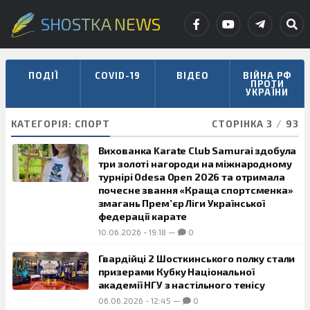
SHOSTKA NEWS
ПОДІЇ
COVID-19
ВІДЕО
ВІЙНА РФ
ПРОТИ
УКРАЇНИ
КАТЕГОРІЯ:
СПОРТ
СТОРІНКА 3
/
93
Вихованка Karate Club Samurai здобула
три золоті нагороди на міжнародному
турнірі Odesa Open 2026 та отримала
почесне звання «Краща спортсменка»
змагань Прем’єр Ліги Української
федерації карате
10.06.2026
-
19:18
—
0
Гвардійці 2 Шосткинського полку стали
призерами Кубку Національної
академії НГУ з настільного тенісу
06.06.2026
-
12:45
—
0