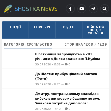
SHOSTKA NEWS
ПОДІЇ
COVID-19
ВІДЕО
ВІЙНА РФ
ПРОТИ
УКРАЇНИ
КАТЕГОРІЯ:
СУСПІЛЬСТВО
СТОРІНКА 1208
/
1229
Шосткинців запрошують на 201
річницю з Дня народження П.Куліша
30.07.2020
-
17:32
—
0
До Шостки прибув цікавий вантаж
(Фото)
30.07.2020
-
17:26
—
0
Дмитру, постраждалому внаслідок
вибуху в житловому будинку по вул.
Ушакова потрібна допомога!
28.07.2020
-
17:40
—
0