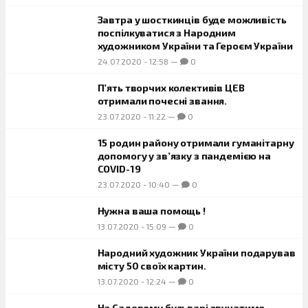
Завтра у шосткинців буде можливість
поспілкуватися з Народним
художником України та Героєм України
24.07.2020
-
12:58
—
0
П’ять творчих колективів ЦЕВ
отримали почесні звання.
23.07.2020
-
11:22
—
0
15 родин району отримали гуманітарну
допомогу у зв’язку з пандемією на
COVID-19
23.07.2020
-
10:40
—
0
Нужна ваша помощь !
13.07.2020
-
15:09
—
0
Народний художник України подарував
місту 50 своїх картин.
13.07.2020
-
12:24
—
0
На Садовому бульварі звучатиме