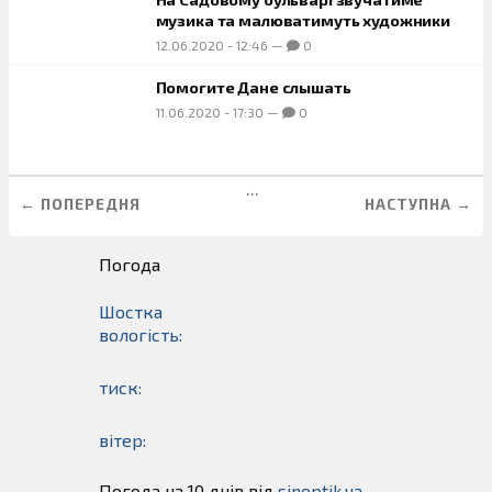
музика та малюватимуть художники
12.06.2020
-
12:46
—
0
Помогите Дане слышать
11.06.2020
-
17:30
—
0
...
← ПОПЕРЕДНЯ
НАСТУПНА →
Погода
Шостка
вологість:
тиск:
вітер:
Погода на 10 днів від
sinoptik.ua