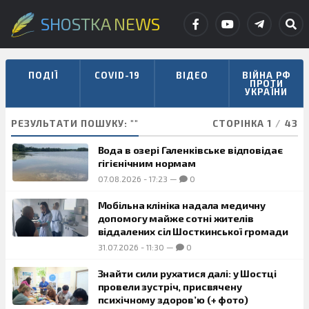
SHOSTKA NEWS
ПОДІЇ
COVID-19
ВІДЕО
ВІЙНА РФ
ПРОТИ
УКРАЇНИ
РЕЗУЛЬТАТИ ПОШУКУ: ""
СТОРІНКА 1
/
43
Вода в озері Галенківське відповідає
гігієнічним нормам
07.08.2026
-
17:23
—
0
Мобільна клініка надала медичну
допомогу майже сотні жителів
віддалених сіл Шосткинської громади
31.07.2026
-
11:30
—
0
Знайти сили рухатися далі: у Шостці
провели зустріч, присвячену
психічному здоров’ю (+ фото)