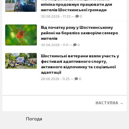
клініка продовжує працювати для
жителів Шосткинської громади
30.06.2026
-
17:23
—
0
Від початку року у Шосткинському
районі на бореліоз захворіли семеро
жителів
30.06.2026
-
11:11
—
0
Шосткинські ветерани взяли участь у
фестивалі адаптивного спорту,
активного відпочинку та соціальної
адаптації
28.06.2026
-
11:25
—
0
НАСТУПНА →
Погода