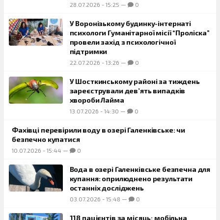
28.07.2026
-
15:25
—
0
У Воронізькому будинку-інтернаті
психологи Гуманітарної місії “Проліска”
провели захід з психологічної
підтримки
22.07.2026
-
13:26
—
0
У Шосткинському районі за тиждень
зареєстрували дев’ять випадків
хвороби Лайма
13.07.2026
-
14:30
—
0
Фахівці перевірили воду в озері Галенківське: чи
безпечно купатися
10.07.2026
-
15:44
—
0
Вода в озері Галенківське безпечна для
купання: оприлюднено результати
останніх досліджень
03.07.2026
-
15:48
—
0
118 пацієнтів за місяць: мобільна