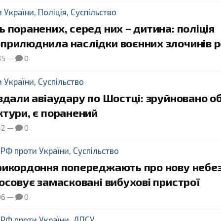
и України
,
Поліція
,
Суспільство
 поранених, серед них – дитина: поліція
прилюднила наслідки воєнних злочинів 
35
—
0
и України
,
Суспільство
вдали авіаудару по Шостці: зруйновано об
ктури, є поранений
42
—
0
 РФ проти України
,
Суспільство
рикордоння попереджають про нову небез
осовує замасковані вибухові пристрої
06
—
0
 РФ проти України
,
ДПСУ