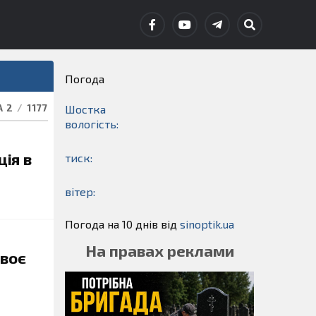
Погода
А 2
/
1177
Шостка
вологість:
ція в
тиск:
вітер:
Погода на 10 днів від
sinoptik.ua
На правах реклами
двоє