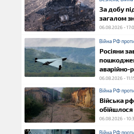
За добу п
загалом з
06.08.2026
-
17:
Війна РФ прот
Росіяни за
пошкоджен
аварійно-р
06.08.2026
-
11:1
Війна РФ прот
Війська рф
обійшлося
06.08.2026
-
10:
Війна РФ прот