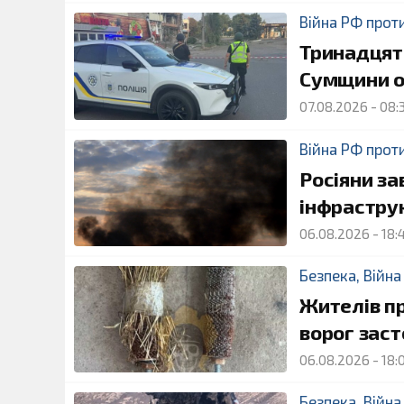
Війна РФ прот
Тринадцять
Сумщини о
07.08.2026
-
08:
Війна РФ прот
Росіяни за
інфрастру
06.08.2026
-
18:
Безпека
,
Війна
Жителів п
ворог заст
06.08.2026
-
18:
Безпека
,
Війна