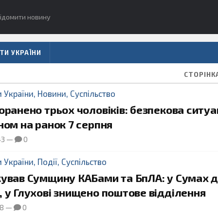
ідомити новину
ТИ УКРАЇНИ
СТОРІНК
и України
,
Новини
,
Суспільство
оранено трьох чоловіків: безпекова ситуа
ном на ранок 7 серпня
43
—
0
и України
,
Події
,
Суспільство
кував Сумщину КАБами та БпЛА: у Сумах 
 у Глухові знищено поштове відділення
18
—
0