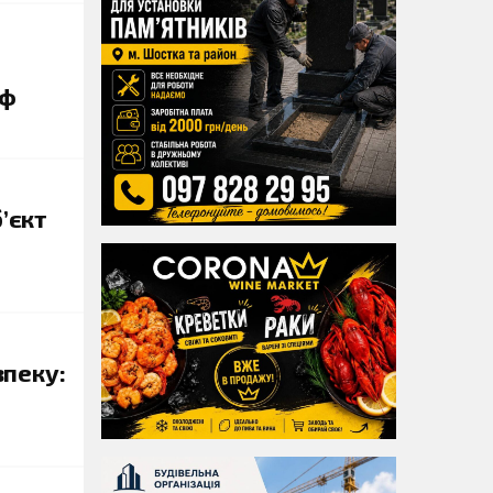
рф
’єкт
пеку: