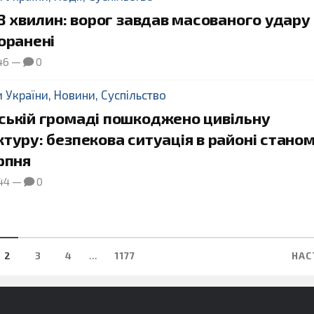
 8 хвилин: ворог завдав масованого удару
оранені
46
—
0
и України
,
Новини
,
Суспільство
ській громаді пошкоджено цивільну
туру: безпекова ситуація в районі станом
рпня
44
—
0
...
2
3
4
1177
НАС