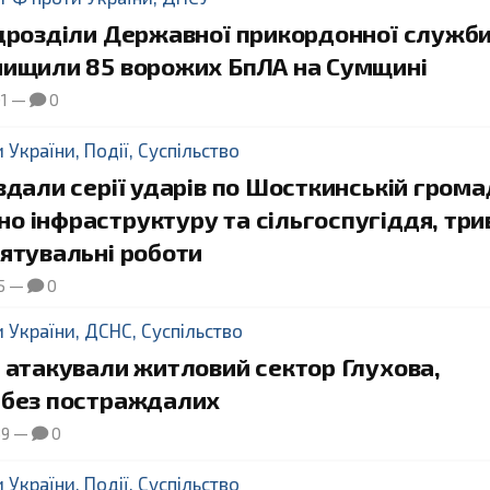
ідрозділи Державної прикордонної служб
нищили 85 ворожих БпЛА на Сумщині
01
—
0
и України
,
Події
,
Суспільство
вдали серії ударів по Шосткинській грома
о інфраструктуру та сільгоспугіддя, тр
ятувальні роботи
5
—
0
и України
,
ДСНС
,
Суспільство
 атакували житловий сектор Глухова,
 без постраждалих
39
—
0
и України
,
Події
,
Суспільство