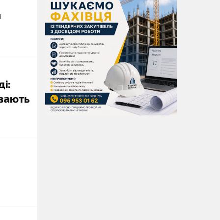
и
ді:
ивають