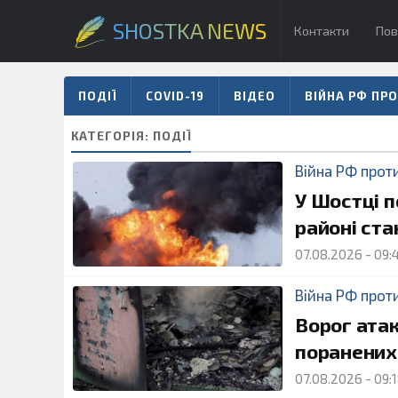
SHOSTKA NEWS
Контакти
Пов
ПОДІЇ
COVID-19
ВІДЕО
ВІЙНА РФ ПРО
КАТЕГОРІЯ:
ПОДІЇ
Війна РФ прот
У Шостці п
районі ста
07.08.2026
-
09:
Війна РФ прот
Ворог ата
поранених,
07.08.2026
-
09: