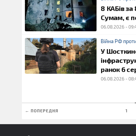
8 КАБів за
Сумам, є п
06.08.2026
-
09:
Війна РФ прот
У Шосткин
інфраструк
ранок 6 се
06.08.2026
-
08:
← ПОПЕРЕДНЯ
1