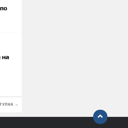
 по
 на
ТУПНА →