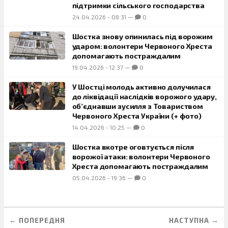
підтримки сільського господарства
24.04.2026
-
08:31
—
0
Шостка знову опинилась під ворожим
ударом: волонтери Червоного Хреста
допомагають постраждалим
19.04.2026
-
12:37
—
0
У Шостці молодь активно долучилася
до ліквідації наслідків ворожого удару,
об’єднавши зусилля з Товариством
Червоного Хреста України (+ фото)
14.04.2026
-
10:25
—
0
Шостка вкотре оговтується після
ворожої атаки: волонтери Червоного
Хреста допомагають постраждалим
05.04.2026
-
19:36
—
0
← ПОПЕРЕДНЯ
НАСТУПНА →