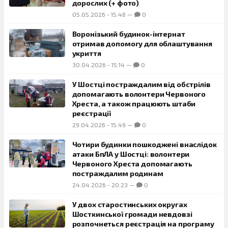
дорослих (+ фото)
05.05.2026
-
15:48
—
0
Воронізький будинок-інтернат
отримав допомогу для облаштування
укриття
30.04.2026
-
15:14
—
0
У Шостці постраждалим від обстрілів
допомагають волонтери Червоного
Хреста, а також працюють штаби
реєстрації
29.04.2026
-
15:49
—
0
Чотири будинки пошкоджені внаслідок
атаки БпЛА у Шостці: волонтери
Червоного Хреста допомагають
постраждалим родинам
24.04.2026
-
20:23
—
0
У двох старостинських округах
Шосткинської громади невдовзі
розпочнеться реєстрація на програму