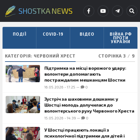
SHOSTKA NEWS
ПОДІЇ
COVID-19
ВІДЕО
ВІЙНА РФ
ПРОТИ
УКРАЇНИ
КАТЕГОРІЯ:
ЧЕРВОНИЙ ХРЕСТ
СТОРІНКА 3
/
9
Підтримка на місці ворожого удару:
волонтери допомагають
постраждалим мешканцям Шостки
16.05.2026
-
17:25
—
0
Зустріч за шаховими дошками: у
Шостці молодь долучилася до
волонтерського руху Червоного Хреста
15.05.2026
-
14:39
—
0
У Шостці працюють локації з
психологічної підтримки для дітей і