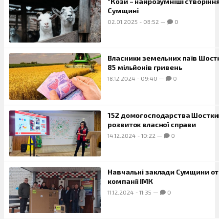
“Кози – найрозумніші створінн
Сумщині
02.01.2025
-
08:52
—
0
Власники земельних паїв Шост
85 мільйонів гривень
18.12.2024
-
09:40
—
0
152 домогосподарства Шостки
розвиток власної справи
14.12.2024
-
10:22
—
0
Навчальні заклади Сумщини от
компанії ІМК
11.12.2024
-
11:35
—
0