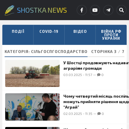
SHOSTKA NEWS
ПОДІЇ
COVID-19
ВІДЕО
ВІЙНА РФ
ПРОТИ
УКРАЇНИ
КАТЕГОРІЯ:
СІЛЬГОСПГОСПОДАРСТВО
СТОРІНКА 3
/
7
У Шостці продовжують надава
аграріям громади
03.03.2025
-
11:57
—
0
Чому четвертий місяць поспіль
можуть прийняти рішення щод
“Аграй”
02.03.2025
-
11:35
—
0