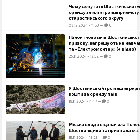
Чому депутати Шосткинської м
оренду землі агропідприємсту 
старостинського округу
08.12.2024
-
11:53
—
0
Жінок і чоловіків Шосткинської
призову, запрошують на навча
та «Електромонтер» (+ відео)
25.11.2024
-
12:52
—
0
У Шосткинській громаді аграр
кошти за оренду паїв
19.11.2024
-
11:47
—
0
Міська влада відзначила Поче
Шосткинщини та привітала їх 
15.11.2024
-
13:25
—
0