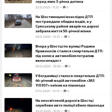
серед яких 3-річна дитина
22.12.2025
-
11:21
—
0
На Шосткинщині внаслідок ДТП
постраждали обидва водія, а у
Сумському районі аварія на дорозі
забрала життя 50-річної жінки
09.12.2025
-
12:37
—
0
Вчора у Шостці по вулиці Родини
Кривоносів сталося смертельне ДТП:
під колеса автомобіля потрапив
велосипедист
08.12.2025
-
10:58
—
0
У Богданівці сталося смертельне ДТП:
44-річний водій автомобіля «ЗАЗ
110307» наїхав на пішохода
07.12.2025
-
14:13
—
0
На неосвітленій дорозі в Шостці
службове авто поліції збило пішохода
04.12.2025
-
10:10
—
0