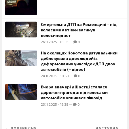
Смертельна ДТП на Роменщині – під
колесами автівки загинув
велосипедист
26.11.2025
-
09:31
—
0
На околицях Конотопа рятувальники
деблокували двох людей із
деформованих унаслідок ДТП двох
автомобілів (+ відео)
24.11.2025
-
10:53
—
0
Вчора ввечері у Шостці сталася
дорожня пригода: під колесами
автомобіля опинився пішохід
23.11.2025
-
19:38
—
0
← ПОПЕРЕДНЯ
НАСТУПНА →