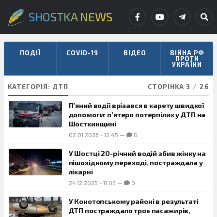
SHOSTKA NEWS
ПОДІЇ
COVID-19
ВІДЕО
ВІЙНА РФ
ПРОТИ
УКРАЇНИ
КАТЕГОРІЯ:
ДТП
СТОРІНКА 3
/
26
П’яний водії врізався в карету швидкої
допомоги: п’ятеро потерпілих у ДТП на
Шосткинщині
02.01.2026
-
12:45
—
0
У Шостці 20-річний водій збив жінку на
пішохідному переході, постраждала у
лікарні
24.12.2025
-
11:03
—
0
У Конотопському районі в результаті
ДТП постраждало троє пасажирів,