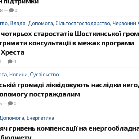
н підтримки
08
—
0
тво
,
Влада
,
Допомога
,
Сільгоспгосподарство
,
Червоний 
 чотирьох старостатів Шосткинської гро
тримати консультації в межах програми
 Хреста
1
—
0
ога
,
Новини
,
Суспільство
ькій громаді ліквідовують наслідки него
опомогу постраждалим
5
—
0
Допомога
,
Енергетика
яч гривень компенсації на енергообладна
 бюджету