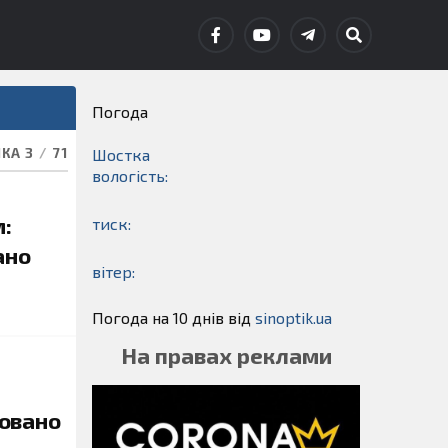
Погода
КА 3
/
71
Шостка
вологість:
м:
тиск:
ано
вітер:
Погода на 10 днів від
sinoptik.ua
На правах реклами
овано