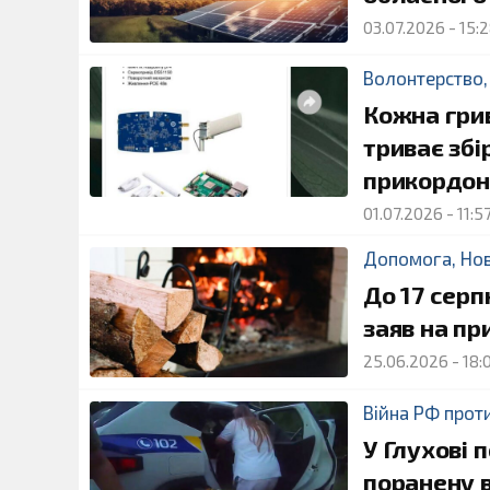
03.07.2026
-
15:
Волонтерство
Кожна грив
триває збі
прикордон
01.07.2026
-
11:5
Допомога
,
Но
До 17 сер
заяв на п
25.06.2026
-
18:
Війна РФ прот
У Глухові 
поранену в