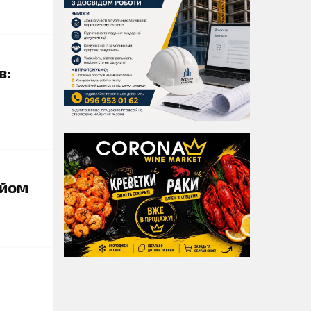
в:
ийом