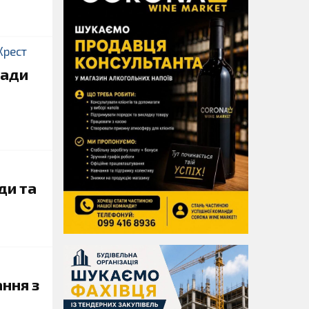
Хрест
мади
ди та
ння з