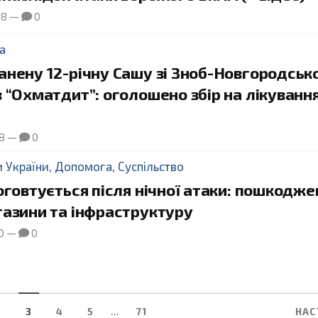
58
—
0
а
анену 12-річну Сашу зі Зноб-Новгородськ
 “Охматдит”: оголошено збір на лікуванн
18
—
0
и України
,
Допомога
,
Суспільство
оговтується після нічної атаки: пошкодже
газини та інфраструктуру
0
—
0
...
2
3
4
5
71
НАС