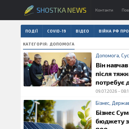
SHOSTKA NEWS
Контакти
Пов
ПОДІЇ
COVID-19
ВІДЕО
ВІЙНА РФ ПРО
КАТЕГОРІЯ:
ДОПОМОГА
Допомога
,
Сус
Він навчав
після тяж
потребує 
09.07.2026
-
08:
Бізнес
,
Держа
Бізнес Су
бюджету з