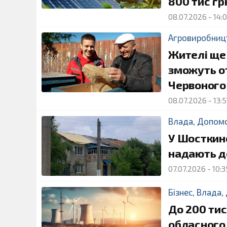
800 тис гр
08.07.2026
-
14:
Агровиробниц
Жителі ще
зможуть о
Червоного
08.07.2026
-
13:5
Влада
,
Допом
У Шосткинс
надають д
07.07.2026
-
10:3
Бізнес
,
Влада
,
До 200 тис
обласного