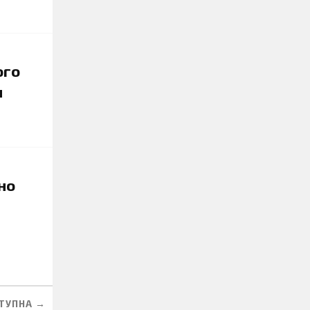
ого
я
но
ТУПНА →