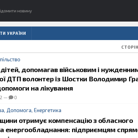
ідомити новину
ТИ УКРАЇНИ
СТОРІН
пільство
 дітей, допомагав військовим і нужденни
кої ДТП волонтер із Шостки Володимир Гр
допомоги на лікування
12
—
0
ва
,
Допомога
,
Енергетика
мщини отримує компенсацію з обласного
а енергообладнання: підприємцям спрям