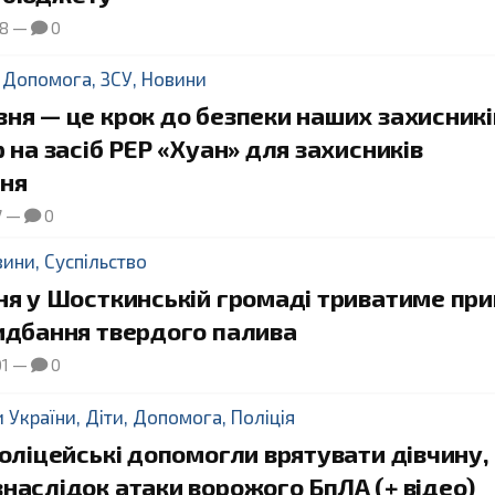
28
—
0
,
Допомога
,
ЗСУ
,
Новини
ня — це крок до безпеки наших захисникі
р на засіб РЕР «Хуан» для захисників
ня
7
—
0
вини
,
Суспільство
пня у Шосткинській громаді триватиме пр
ридбання твердого палива
01
—
0
и України
,
Діти
,
Допомога
,
Поліція
поліцейські допомогли врятувати дівчину,
наслідок атаки ворожого БпЛА (+ відео)