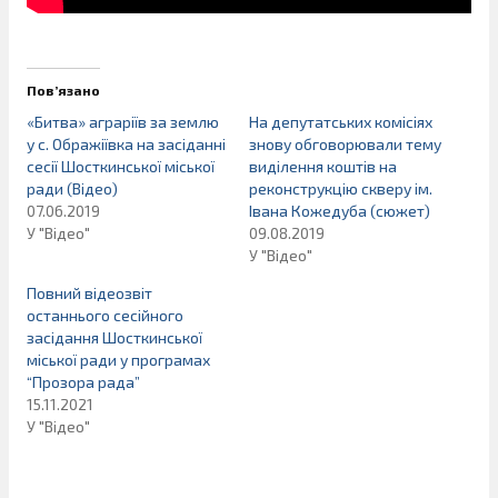
Пов’язано
«Битва» аграріїв за землю
На депутатських комісіях
у с. Ображіївка на засіданні
знову обговорювали тему
сесії Шосткинської міської
виділення коштів на
ради (Відео)
реконструкцію скверу ім.
07.06.2019
Івана Кожедуба (сюжет)
У "Відео"
09.08.2019
У "Відео"
Повний відеозвіт
останнього сесійного
засідання Шосткинської
міської ради у програмах
“Прозора рада”
15.11.2021
У "Відео"