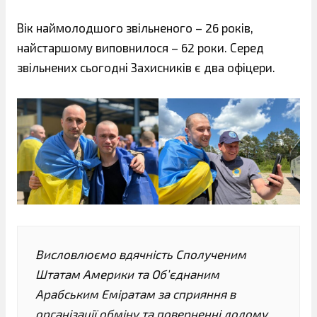
Вік наймолодшого звільненого – 26 років,
найстаршому виповнилося – 62 роки. Серед
звільнених сьогодні Захисників є два офіцери.
Висловлюємо вдячність Сполученим
Штатам Америки та Об’єднаним
Арабським Еміратам за сприяння в
організації обміну та поверненні додому