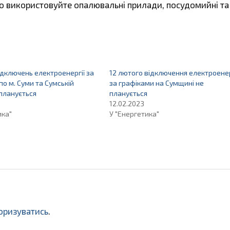
бо використовуйте опалювальні прилади, посудомийні та
ідключень електроенергії за
12 лютого відключення електроенер
по м. Суми та Сумській
за графіками на Сумщині не
 планується
планується
12.02.2023
ика"
У "Енергетика"
оризуватись
.