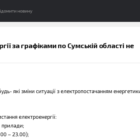
ідомити новину
гії за графіками по Сумській області не
удь- які зміни ситуації з електропостачанням енергетик
стання електроенергії:
і прилади;
00 – 23.00);