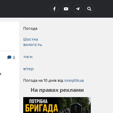
Погода
Шостка
вологість:
тиск:
0
вітер:
и
Погода на 10 днів від
sinoptik.ua
На правах реклами