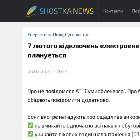
SHOSTKA NEWS
Контакти
Пов
Енергетика
,
Події
,
Суспільство
7 лютого відключень електроенер
планується
06.02.2023 - 20:14
Про це повідомляє АТ “Сумиобленерго”. Про б
обіцяють повідомити додатково.
Вони вкотре нагадують про ощадливе викори
не вмикайте одночасно всі наявні побутов
уникайте пікових годин навантаження (07.