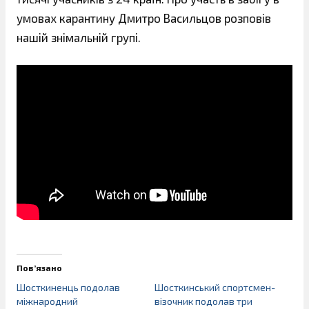
умовах карантину Дмитро Васильцов розповів
нашій знімальній групі.
Пов’язано
Шосткиненць подолав
Шосткинський спортсмен-
міжнародний
візочник подолав три