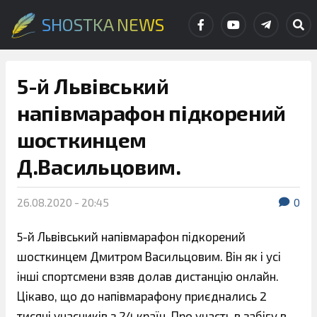
SHOSTKA NEWS
5-й Львівський
напівмарафон підкорений
шосткинцем
Д.Васильцовим.
26.08.2020 - 20:45
0
5-й Львівський напівмарафон підкорений
шосткинцем Дмитром Васильцовим. Він як і усі
інші спортсмени взяв долав дистанцію онлайн.
Цікаво, що до напівмарафону приєднались 2
тисячі учасників з 24 країн. Про участь в забігу в