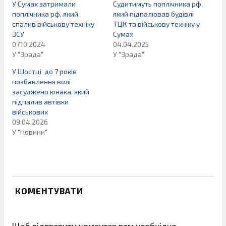
У Сумах затримали
Судитимуть поплічника рф,
поплічника рф, який
який підпалював будівлі
спалив військову техніку
ТЦК та військову техніку у
ЗСУ
Сумах
07.10.2024
04.04.2025
У "Зрада"
У "Зрада"
У Шостці до 7 років
позбавлення волі
засуджено юнака, який
підпалив автівки
військових
09.04.2026
У "Новини"
КОМЕНТУВАТИ
Щоб відправити коментар вам необхідно