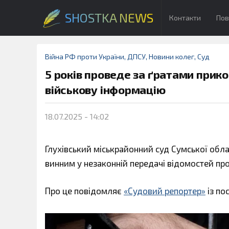
SHOSTKA NEWS
Контакти
Пов
Війна РФ проти України
,
ДПСУ
,
Новини колег
,
Суд
5 років проведе за ґратами прик
військову інформацію
18.07.2025 - 14:02
Глухівський міськрайонний суд Сумської обл
винним у незаконній передачі відомостей пр
Про це повідомляє
«Судовий репортер»
із по