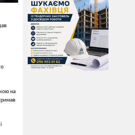
дав
го
чкою на
отримав
і