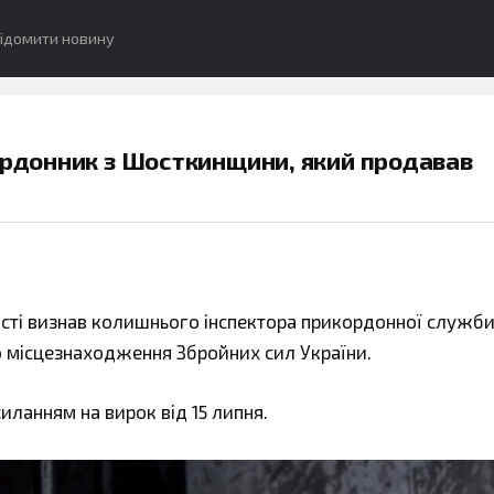
ідомити новину
ордонник з Шосткинщини, який продавав
асті визнав колишнього інспектора прикордонної служб
о місцезнаходження Збройних сил України.
силанням на вирок від 15 липня.