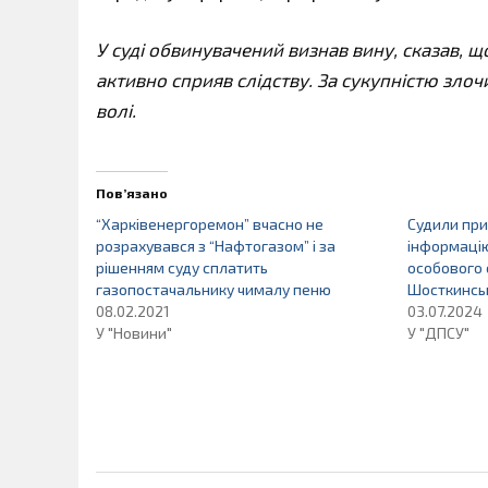
У суді обвинувачений визнав вину, сказав, 
активно сприяв слідству. За сукупністю зло
волі.
Пов’язано
“Харківенергоремон” вчасно не
Судили при
розрахувався з “Нафтогазом” і за
інформацію
рішенням суду сплатить
особового 
газопостачальнику чималу пеню
Шосткинсь
08.02.2021
03.07.2024
У "Новини"
У "ДПСУ"