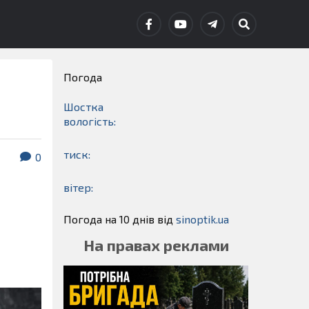
Погода
Шостка
вологість:
тиск:
0
вітер:
и
Погода на 10 днів від
sinoptik.ua
На правах реклами