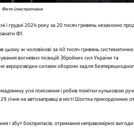
Фото ілюстративне
ні і грудні 2024 року за 20 тисяч гривень незаконно про
ранати Ф1.
в цьому ж чоловікові за 40 тисяч гривень систематично
ування вогневих позицій Збройних сил України та
ння аеророзвідки силами оборони задля безперешкодно
ромадянину усні пояснення і робив помітки кульковою ру
 29 січня на автозаправці в місті Шостка прикордонник 
ння і збут боєприпасів, отримання неправомірної вигоди 