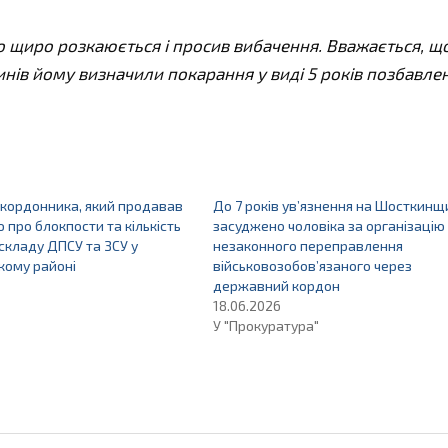
що щиро розкаюється і просив вибачення. Вважається, що
чинів йому визначили покарання у виді 5 років позбавле
кордонника, який продавав
До 7 років ув’язнення на Шосткинщ
 про блокпости та кількість
засуджено чоловіка за організацію
складу ДПСУ та ЗСУ у
незаконного переправлення
кому районі
військовозобов’язаного через
державний кордон
18.06.2026
У "Прокуратура"