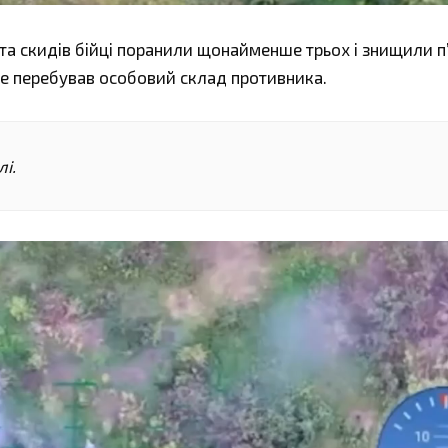
а скидів бійці поранили щонайменше трьох і знищили п
 де перебував особовий склад противника.
і.