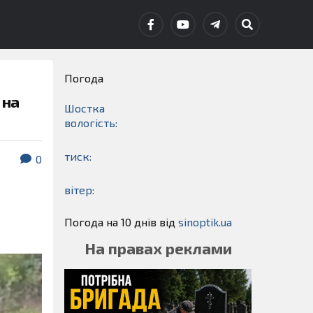
Погода
 на
Шостка
вологість:
тиск:
0
вітер:
о
Погода на 10 днів від
sinoptik.ua
На правах реклами