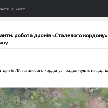
ідомити новину
панти: робота дронів «Сталевого кордону»
мку
атори БпЛА «Сталевого кордону» продовжують нещадн