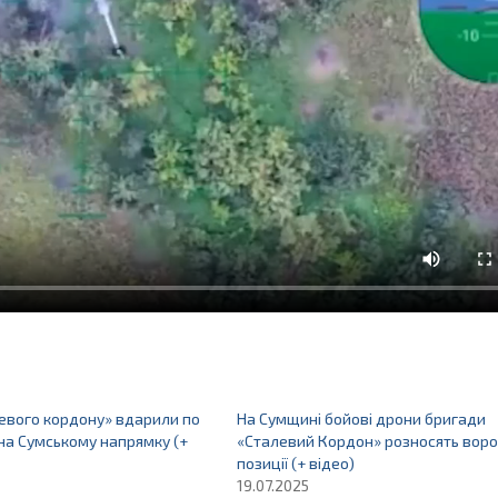
левого кордону» вдарили по
На Сумщині бойові дрони бригади
на Сумському напрямку (+
«Сталевий Кордон» розносять воро
позиції (+ відео)
19.07.2025