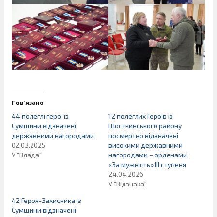
Пов’язано
44 полеглі герої із
12 полеглих Героїв із
Сумщини відзначені
Шосткинського району
державними нагородами
посмертно відзначені
02.03.2025
високими державними
У "Влада"
нагородами – орденами
«За мужність» III ступеня
24.04.2026
У "Відзнака"
42 Героя-Захисника із
Сумщини відзначені