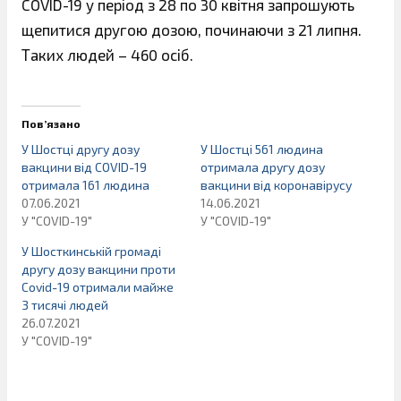
COVID-19 у період з 28 по 30 квітня запрошують
щепитися другою дозою, починаючи з 21 липня.
Таких людей – 460 осіб.
Пов’язано
У Шостці другу дозу
У Шостці 561 людина
вакцини від COVID-19
отримала другу дозу
отримала 161 людина
вакцини від коронавірусу
07.06.2021
14.06.2021
У "COVID-19"
У "COVID-19"
У Шосткинській громаді
другу дозу вакцини проти
Covid-19 отримали майже
3 тисячі людей
26.07.2021
У "COVID-19"