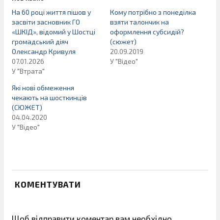
На 60 році життя пішов у
Кому потрібно з понеділка
засвіти засновник ГО
взяти талончик на
«ШКІД», відомий у Шостці
оформлення субсидій?
громадський діяч
(сюжет)
Олександр Кривуля
20.09.2019
07.01.2026
У "Відео"
У "Втрата"
Які нові обмеження
чекають на шосткинців
(СЮЖЕТ)
04.04.2020
У "Відео"
КОМЕНТУВАТИ
Щоб відправити коментар вам необхідно