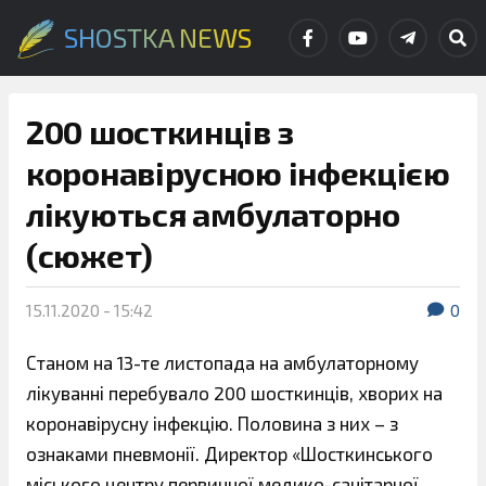
SHOSTKA NEWS
200 шосткинців з
коронавірусною інфекцією
лікуються амбулаторно
(cюжет)
15.11.2020 - 15:42
0
Станом на 13-те листопада на амбулаторному
лікуванні перебувало 200 шосткинців, хворих на
коронавірусну інфекцію. Половина з них – з
ознаками пневмонії. Директор «Шосткинського
міського центру первинної медико-санітарної