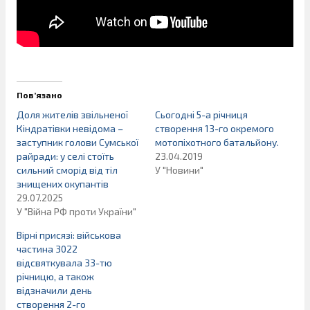
Пов’язано
Доля жителів звільненої
Сьогодні 5-а річниця
Кіндратівки невідома –
створення 13-го окремого
заступник голови Сумської
мотопіхотного батальйону.
райради: у селі стоїть
23.04.2019
сильний сморід від тіл
У "Новини"
знищених окупантів
29.07.2025
У "Війна РФ проти України"
Вірні присязі: військова
частина 3022
відсвяткувала 33-тю
річницю, а також
відзначили день
створення 2-го