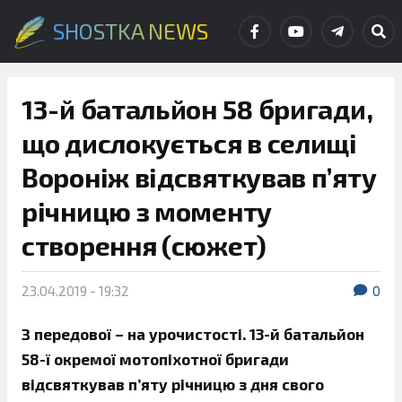
SHOSTKA NEWS
13-й батальйон 58 бригади,
що дислокується в селищі
Вороніж відсвяткував п’яту
річницю з моменту
створення (сюжет)
23.04.2019 - 19:32
0
З передової – на урочистості. 13-й батальйон
58-ї окремої мотопіхотної бригади
відсвяткував п’яту річницю з дня свого