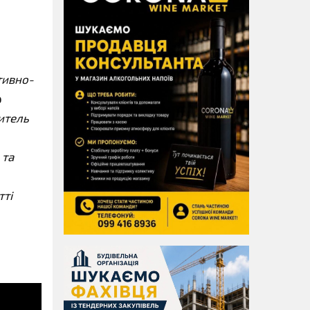
тивно-
р
итель
 та
тті