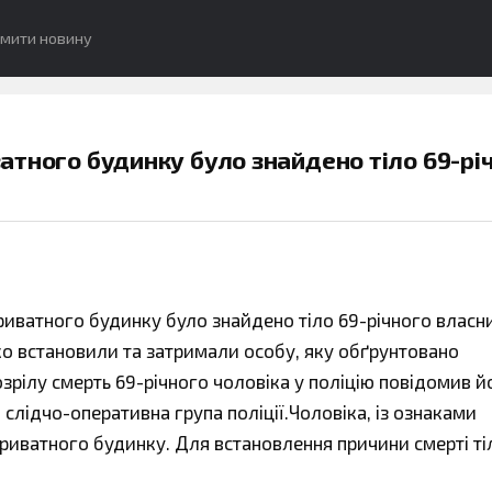
омити новину
иватного будинку було знайдено тіло 69-рі
 приватного будинку було знайдено тіло 69-річного власни
о встановили та затримали особу, яку обґрунтовано
озрілу смерть 69-річного чоловіка у поліцію повідомив й
слідчо-оперативна група поліції.Чоловіка, із ознаками
приватного будинку. Для встановлення причини смерті ті