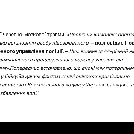
ої черепно-мозкової травми.
«Провівши комплекс опера
дко встановили особу підозрюваного,
–
розповідає Іго
ного управління поліції.
–
Ним виявився 44-річний ж
римінального процесуального кодексу України, він
ння».Попередньо встановлено, що вночі між потерпілим
 у бійку.За даним фактом слідчі відкрили кримінальне
е вбивство» Кримінального кодексу України. Санкція ста
збавлення волі.”