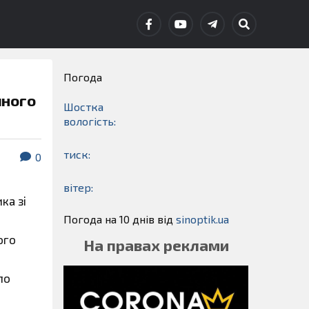
Погода
чного
Шостка
вологість:
тиск:
0
вітер:
ка зі
Погода на 10 днів від
sinoptik.ua
ого
На правах реклами
ло