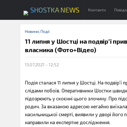
SHOSTKA NEWS
Контакти
Повід
Новини
,
Події
11 липня у Шостці на подвір’ї пр
власника (Фото+Відео)
13.07.2021 - 12:52
Подія сталася 11 липня у Шостці. На подвір’ї
слідами побоїв. Оперативники Шостки швидк
підозрюють у скоєнні цього злочину. Про під
родич. За вказаною адресою негайно виїхала 
насильницької смерті, виявили у дворі його 
направили на експертне дослідження.