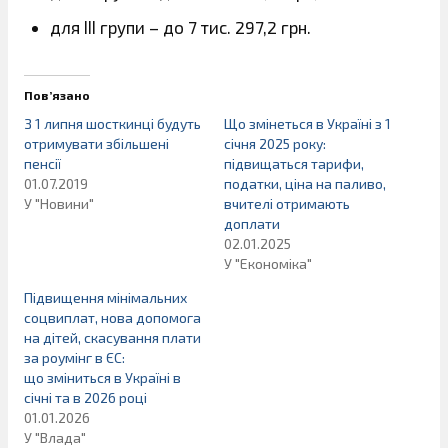
для ІІІ групи – до 7 тис. 297,2 грн.
Пов’язано
З 1 липня шосткинці будуть
Що змінеться в Україні з 1
отримувати збільшені
січня 2025 року:
пенсії
підвищаться тарифи,
01.07.2019
податки, ціна на паливо,
У "Новини"
вчителі отримають
доплати
02.01.2025
У "Економіка"
Підвищення мінімальних
соцвиплат, нова допомога
на дітей, скасування плати
за роумінг в ЄС:
що зміниться в Україні в
січні та в 2026 році
01.01.2026
У "Влада"