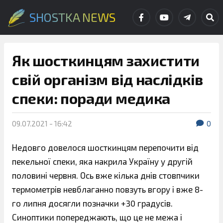
SHOSTKA NEWS
Як шосткинцям захистити
свій організм від наслідків
спеки: поради медика
09.07.2021 - 16:42
0
Недовго довелося шосткинцям перепочити від
пекельної спеки, яка накрила Україну у другій
половині червня. Ось вже кілька днів стовпчики
термометрів невблаганно повзуть вгору і вже 8-
го липня досягли позначки +30 градусів.
Синоптики попереджають, що це не межа і