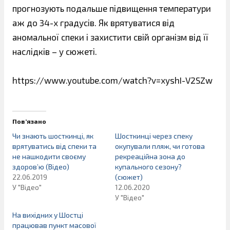
прогнозують подальше підвищення температури
аж до 34-х градусів. Як врятуватися від
аномальної спеки і захистити свій організм від її
наслідків – у сюжеті.
https://www.youtube.com/watch?v=xyshI-V2SZw
Пов’язано
Чи знають шосткинці, як
Шосткинці через спеку
врятуватись від спеки та
окупували пляж, чи готова
не нашкодити своєму
рекреаційна зона до
здоров’ю (Відео)
купального сезону?
22.06.2019
(сюжет)
У "Відео"
12.06.2020
У "Відео"
На вихідних у Шостці
працював пункт масової