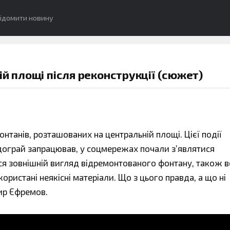
ідомити новину
ій площі після реконструкції (сюжет)
нтанів, розташованих на центральній площі. Цієї події
одограй запрацював, у соцмережах почали з’являтися
ся зовнішній вигляд відремонтованого фонтану, також 
ристані неякісні матеріали. Що з цього правда, а що ні
ир Єфремов.