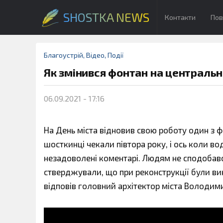
SHOSTKA NEWS
Контакти
Пов
Благоустрій
,
Відео
,
Події
Як змінився фонтан на центральн
06.09.2021 - 17:16
На День міста відновив свою роботу один з фо
шосткинці чекали півтора року, і ось коли в
незадоволені коментарі. Людям не сподобав
стверджували, що при реконструкції були вико
відповів головний архітектор міста Володим