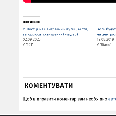
Пов’язано
У Шостці, на центральній вулиці міста,
Коли будут
загорілося приміщення (+ відео)
на централ
02.09.2025
19.08.2019
У "101"
У "Відео"
КОМЕНТУВАТИ
Щоб відправити коментар вам необхідно
авт