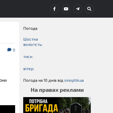
Погода
Шостка
вологість:
0
тиск:
вітер:
вони
Погода на 10 днів від
sinoptik.ua
На правах реклами