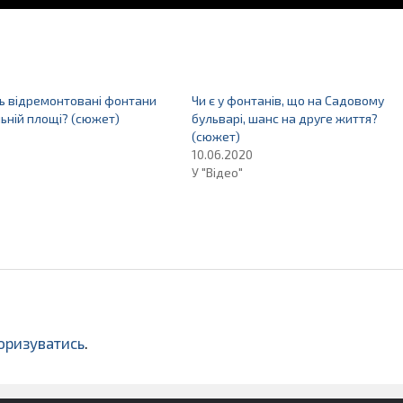
ь відремонтовані фонтани
Чи є у фонтанів, що на Садовому
ьній площі? (сюжет)
бульварі, шанс на друге життя?
(сюжет)
10.06.2020
У "Відео"
оризуватись
.