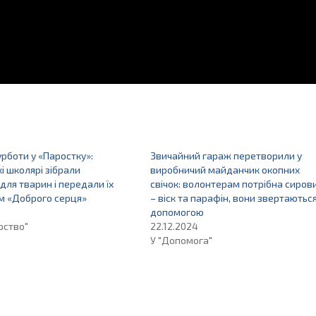
рботи у «Паростку»:
Звичайний гараж перетворили у
і школярі зібрали
виробничий майданчик окопних
для тварин і передали їх
свічок: волонтерам потрібна сиров
м «Доброго серця»
– віск та парафін, вони звертаються
допомогою
рство"
22.12.2024
У "Допомога"