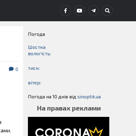
Погода
Шостка
вологість:
тиск:
0
вітер:
Погода на 10 днів від
sinoptik.ua
На правах реклами
в
ками.