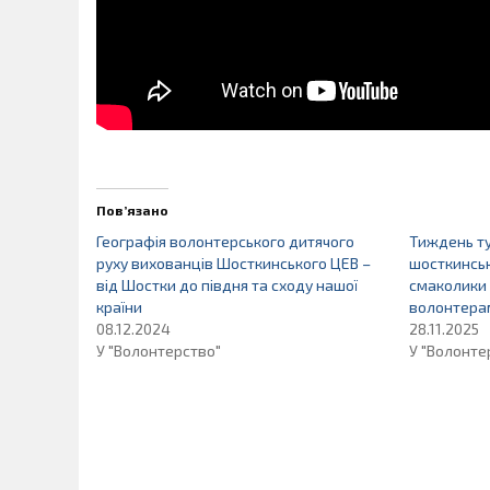
Пов’язано
Географія волонтерського дитячого
Тиждень ту
руху вихованців Шосткинського ЦЕВ –
шосткинськ
від Шостки до півдня та сходу нашої
смаколики 
країни
волонтера
08.12.2024
28.11.2025
У "Волонтерство"
У "Волонте