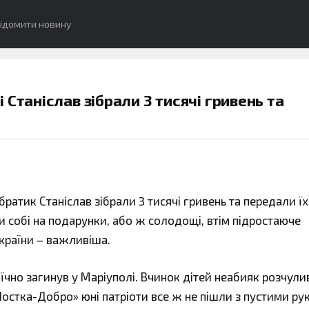
ідомити новину
Станіслав зібрали 3 тисячі гривень та
ратик Станіслав зібрали 3 тисячі гривень та передали їх
и собі на подарунки, або ж солодощі, втім підростаюче
України – важливіша.
оїчно загинув у Маріуполі. Вчинок дітей неабияк розчули
остка-Добро» юні патріоти все ж не пішли з пустими ру