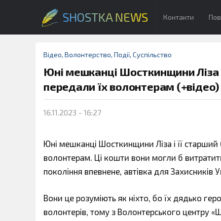
SHOSTKA NEWS
Контакти
Пов
Відео
,
Волонтерство
,
Події
,
Суспільство
Юні мешканці Шосткинщини Ліза і 
передали їх волонтерам (+відео)
16.11.2023 - 16:27
Юні мешканці Шосткинщини Ліза і її старший б
волонтерам. Ці кошти вони могли б витратит
покоління впевнене, автівка для Захисників 
Вони це розуміють як ніхто, бо їх дядько гер
волонтерів, тому з Волонтерського центру «Ш