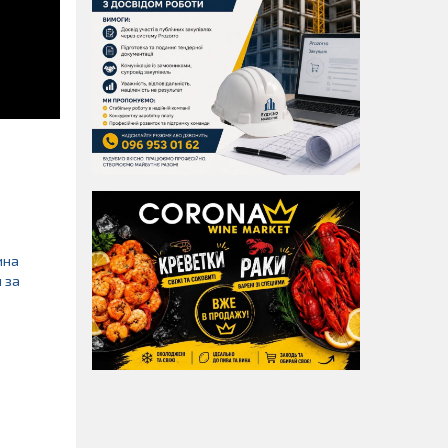
ина
 за