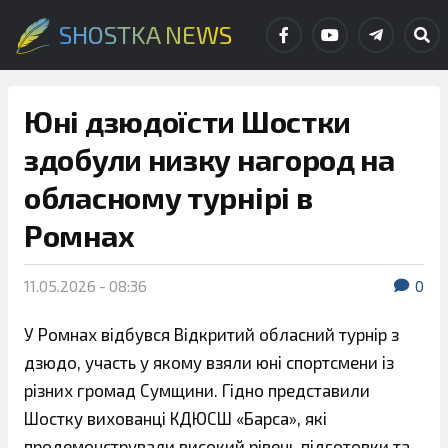
SHOSTKA NEWS
Юні дзюдоїсти Шостки
здобули низку нагород на
обласному турнірі в
Ромнах
11.05.2026 - 08:36
0
У Ромнах відбувся Відкритий обласний турнір з
дзюдо, участь у якому взяли юні спортсмени із
різних громад Сумщини. Гідно представили
Шостку вихованці КДЮСШ «Барса», які
продемонстрували високий рівень підготовки та