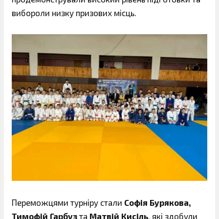
вибороли низку призових місць.
Переможцями турніру стали
Софія Бурякова,
Тимофій Гарбуз
та
Матвій Кисіль
, які здобули