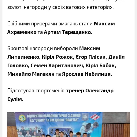
золоті нагороди у своїх вагових категоріях.
Срібними призерами змагань стали
Максим
Ахременко
та
Артем Терещенко.
Бронзові нагороди вибороли
Максим
Литвиненко, Кіріл Рожок, Єгор Плісак, Данііл
Головко, Семен Хаританович, Кіріл Бабак,
Михайло Магакян
та
Ярослав Небилиця.
Підготував спортсменів
тренер Олександр
Сулім.