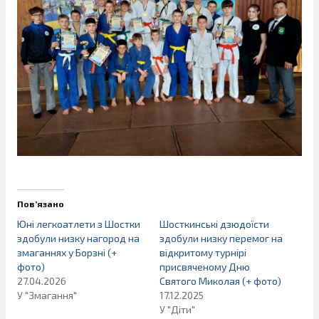
Пов’язано
Юні легкоатлети з Шостки
Шосткинські дзюдоїсти
здобули низку нагород на
здобули низку перемог на
змаганнях у Борзні (+
відкритому турнірі
фото)
присвяченому Дню
27.04.2026
Святого Миколая (+ фото)
У "Змагання"
17.12.2025
У "Діти"