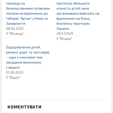
громади за
пропонує збільшити
безкоштовними путівками
кількість дітей, яких
поїхали на відпочинок до
організовано вивозять на
таборів “Артек” у Києв та
відпочинок на більш
Закарпаття
безпечну територію
08.04.2025
України
У "Молодь"
29.07.2025
У "Влада"
Оздоровлення дітей,
ремонт доріг та тротуарів,
– одні з ключових тем
засідання виконкому
(+відео)
01.06.2023
У "Відео"
КОМЕНТУВАТИ