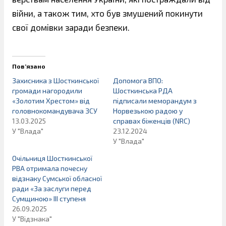
війни, а також тим, хто був змушений покинути
свої домівки заради безпеки.
Пов’язано
Захисника з Шосткинської
Допомога ВПО:
громади нагородили
Шосткинська РДА
«Золотим Хрестом» від
підписали меморандум з
головнокомандувача ЗСУ
Норвезькою радою у
13.03.2025
справах біженців (NRC)
У "Влада"
23.12.2024
У "Влада"
Очільниця Шосткинської
РВА отримала почесну
відзнаку Сумської обласної
ради «За заслуги перед
Сумщиною» ІІІ ступеня
26.09.2025
У "Відзнака"