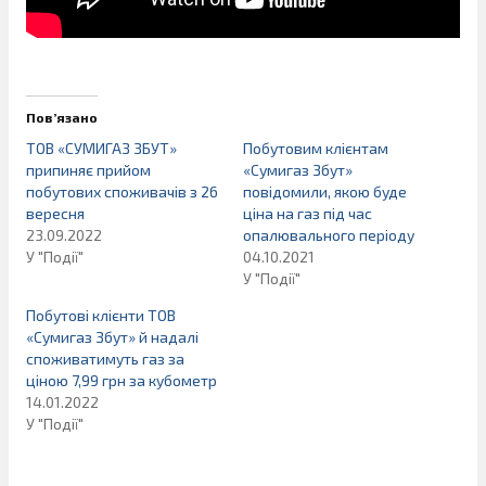
Пов’язано
ТОВ «СУМИГАЗ ЗБУТ»
Побутовим клієнтам
припиняє прийом
«Сумигаз Збут»
побутових споживачів з 26
повідомили, якою буде
вересня
ціна на газ під час
23.09.2022
опалювального періоду
У "Події"
04.10.2021
У "Події"
Побутові клієнти ТОВ
«Сумигаз Збут» й надалі
споживатимуть газ за
ціною 7,99 грн за кубометр
14.01.2022
У "Події"