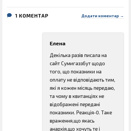
1 КОМЕНТАР
Додати коментар →
Елена
Декілька разів писала на
сайт Сумигаззбут щодо
того, що показники на
оплату не відповідають тим,
які я кожен місяць передаю,
та чому в квитанціях не
відображені передані
показники. Реакція-0. Таке
враження,що якась
анархія,що хочуть те і