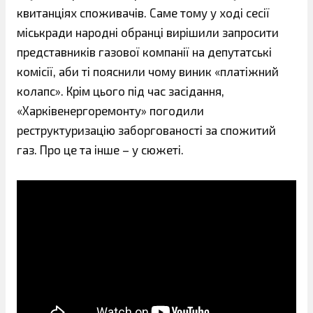
квитанціях споживачів. Саме тому у ході сесії
міськради народні обранці вирішили запросити
представників газової компанії на депутатські
комісії, аби ті пояснили чому виник «платіжний
колапс». Крім цього під час засідання,
«Харківенергоремонту» погодили
реструктуризацію заборгованості за спожитий
газ. Про це та інше – у сюжеті.