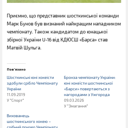
Приємно, що представник шосткинської команди
Марк Бунов був визнаний найкращим нападником
чемпіонату. Також кандидатом до юнацької
збірної України U-16 від КДЮСШ «Барса» став
Матвій Шульга.
Пов’язано
Шосткинські юні хокеісти
Бронза чемпіонату України:
здобули срібло Чемпіонату
юні хокеїсти шосткинської
України
«Барси» повертаються з
11.09.2019
нагородами з Ужгорода
У "Спорт"
09.03.2026
У "Змагання"
Вихованець
шосткинського хокею –
срібний призер Чемпіонату