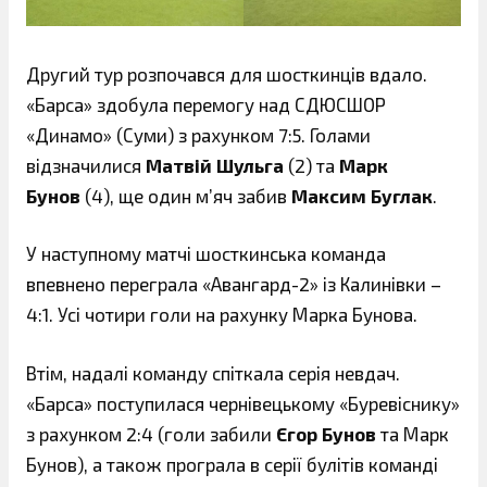
Другий тур розпочався для шосткинців вдало.
«Барса» здобула перемогу над СДЮСШОР
«Динамо» (Суми) з рахунком 7:5. Голами
відзначилися
Матвій Шульга
(2) та
Марк
Бунов
(4), ще один м’яч забив
Максим Буглак
.
У наступному матчі шосткинська команда
впевнено переграла «Авангард-2» із Калинівки –
4:1. Усі чотири голи на рахунку Марка Бунова.
Втім, надалі команду спіткала серія невдач.
«Барса» поступилася чернівецькому «Буревіснику»
з рахунком 2:4 (голи забили
Єгор Бунов
та Марк
Бунов), а також програла в серії булітів команді