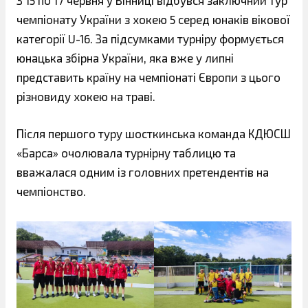
З 15 по 17 червня у Вінниці відбувся заключний тур
чемпіонату України з хокею 5 серед юнаків вікової
категорії U-16. За підсумками турніру формується
юнацька збірна України, яка вже у липні
представить країну на чемпіонаті Європи з цього
різновиду хокею на траві.
Після першого туру шосткинська команда КДЮСШ
«Барса» очолювала турнірну таблицю та
вважалася одним із головних претендентів на
чемпіонство.