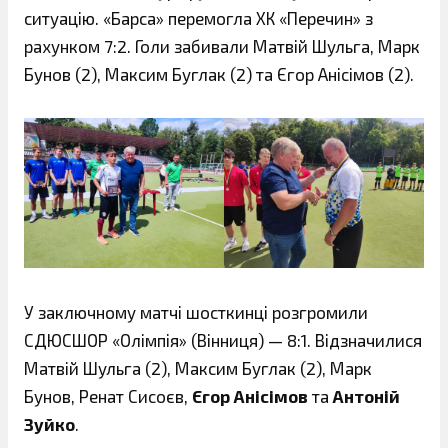
ситуацію. «Барса» перемогла ХК «Перечин» з
рахунком 7:2. Голи забивали Матвій Шульга, Марк
Бунов (2), Максим Буглак (2) та Єгор Анісімов (2).
У заключному матчі шосткинці розгромили
СДЮСШОР «Олімпія» (Вінниця) — 8:1. Відзначилися
Матвій Шульга (2), Максим Буглак (2), Марк
Бунов, Ренат Сисоєв,
Єгор Анісімов
та
Антоній
Зуйко
.