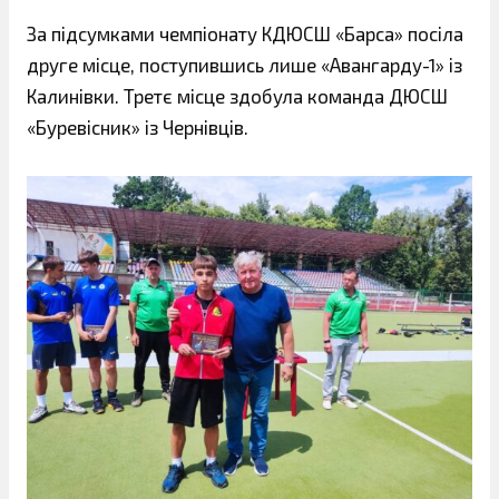
За підсумками чемпіонату КДЮСШ «Барса» посіла
друге місце, поступившись лише «Авангарду-1» із
Калинівки. Третє місце здобула команда ДЮСШ
«Буревісник» із Чернівців.