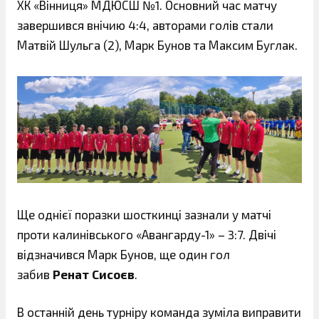
ХК «Вінниця» МДЮСШ №1. Основний час матчу
завершився внічию 4:4, авторами голів стали
Матвій Шульга (2), Марк Бунов та Максим Буглак.
Ще однієї поразки шосткинці зазнали у матчі
проти калинівського «Авангарду-1» – 3:7. Двічі
відзначився Марк Бунов, ще один гол
забив
Ренат Сисоєв
.
В останній день турніру команда зуміла виправити