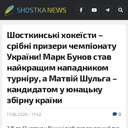
SHOSTKA NEWS
Шосткинські хокеїсти –
срібні призери чемпіонату
України! Марк Бунов став
найкращим нападником
турніру, а Матвій Шульга –
кандидатом у юнацьку
збірну країни
17.06.2026 - 17:42
0