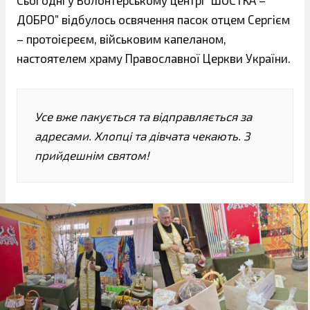
Сьогодні у Волонтерському центрі “ШОСТКА –
ДОБРО” відбулось освячення пасок отцем Сергієм
– протоієреєм, військовим капеланом,
настоятелем храму Православної Церкви України.
Усе вже пакується та відправляється за
адресами. Хлопці та дівчата чекають. З
прийдешнім святом!