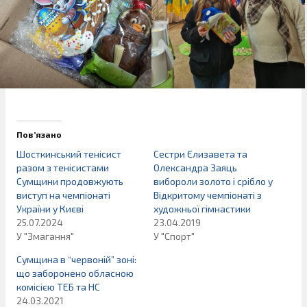
Пов’язано
Шосткинський тенісист
Сестри Єлизавета та
разом з тенісистами
Олександра Заяць
Сумщини продовжують
вибороли золото і срібло у
виступ на чемпіонаті
Відкритому чемпіонаті з
України у Києві
художньої гімнастики
25.07.2024
23.04.2019
У "Змагання"
У "Спорт"
Сумщина в “червоній” зоні:
що заборонено обласною
комісією ТЕБ та НС
24.03.2021