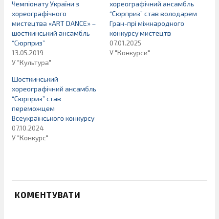
Чемпіонату України з
хореографічний ансамбль
хореографічного
“Сюрприз” став володарем
мистецтва «ART DANCE» –
Гран-прі міжнародного
шосткинський ансамбль
конкурсу мистецтв
“Сюрприз”
07.01.2025
13.05.2019
У "Конкурси"
У "Культура"
Шосткинський
хореографічний ансамбль
“Сюрприз” став
переможцем
Всеукраїнського конкурсу
07.10.2024
У "Конкурс"
КОМЕНТУВАТИ