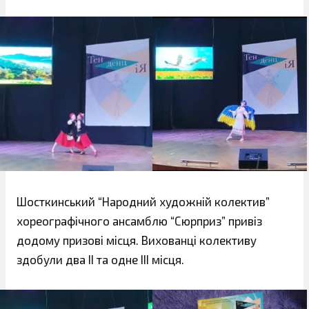
Шосткинський “Народний художній колектив”
хореографічного ансамблю “Сюрприз” привіз
додому призові місця. Вихованці колективу
здобули два ІІ та одне ІІІ місця.