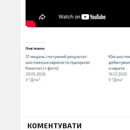
Пов’язано
21 медаль і потужний результат:
Юні шостки
шосткинські каратисти підкорили
дебютували
Конотоп (+ фото)
з карате
29.05.2026
16.12.2025
У "Діти"
У "Діти"
КОМЕНТУВАТИ