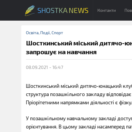
SHOSTKA NEWS
Контакти
Пов
Освіта
,
Події
,
Спорт
Шосткинський міський дитячо-юн
запрошує на навчання
08.09.2021 - 16:47
Шосткинський міський дитячо-юнацький клуб ф
структура позашкільного закладу відповідає 
Пріорітетними напрямками діяльності є фізку
У позашкільному навчальному закладі доступн
орієнтування. В цьому закладі насамперед па