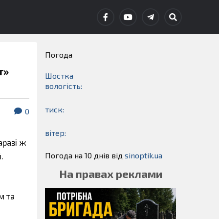
Погода
т»
Шостка
вологість:
тиск:
0
вітер:
аразі ж
Погода на 10 днів від
sinoptik.ua
.
На правах реклами
м та