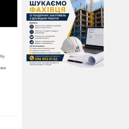
убу
єва