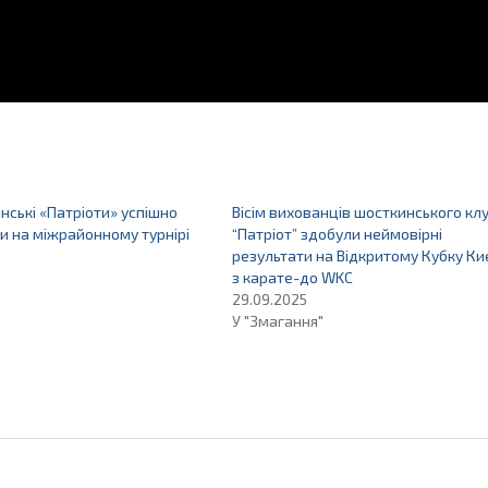
нські «Патріоти» успішно
Вісім вихованців шосткинського кл
 на міжрайонному турнірі
“Патріот” здобули неймовірні
результати на Відкритому Кубку Ки
з карате-до WKC
29.09.2025
У "Змагання"