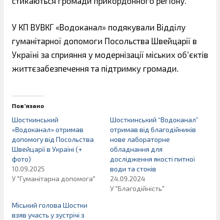
стикаються громади прикордонного регіону.
У КП ВУВКГ «Водоканал» подякували Відділу
гуманітарної допомоги Посольства Швейцарії в
Україні за сприяння у модернізації міських об’єктів
життєзабезпечення та підтримку громади.
Пов’язано
Шосткинський
Шосткинський “Водоканал”
«Водоканал» отримав
отримав від благодійників
допомогу від Посольства
нове лабораторне
Швейцарії в Україні (+
обладнання для
фото)
дослідження якості питної
10.09.2025
води та стоків
У "Гуманітарна допомога"
24.09.2024
У "Благодійність"
Міський голова Шостки
взяв участь у зустрічі з