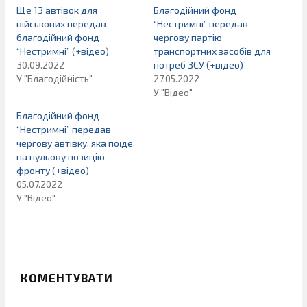
Ще 13 автівок для
Благодійний фонд
військових передав
“Нестримні” передав
благодійний фонд
чергову партію
“Нестримні” (+відео)
транспортних засобів для
30.09.2022
потреб ЗСУ (+відео)
У "Благодійність"
27.05.2022
У "Відео"
Благодійний фонд
“Нестримні” передав
чергову автівку, яка поїде
на нульову позицію
фронту (+відео)
05.07.2022
У "Відео"
КОМЕНТУВАТИ