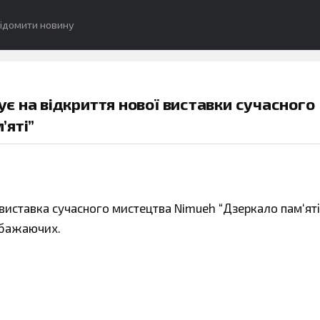
ідомити новину
 на відкриття нової виставки сучасного
’яті”
я виставка сучасного мистецтва Nimueh “Дзеркало пам‘яті
х бажаючих.