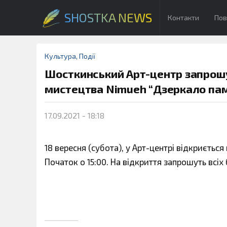
SHOSTKA NEWS
Контакти
Пов
Культура
,
Події
Шосткинський Арт-центр запрошує
мистецтва Nimueh “Дзеркало пам
17.09.2021 - 18:18
18 вересня (субота), у Арт-центрі відкриєтьс
Початок о 15:00. На відкриття запрошуть всі