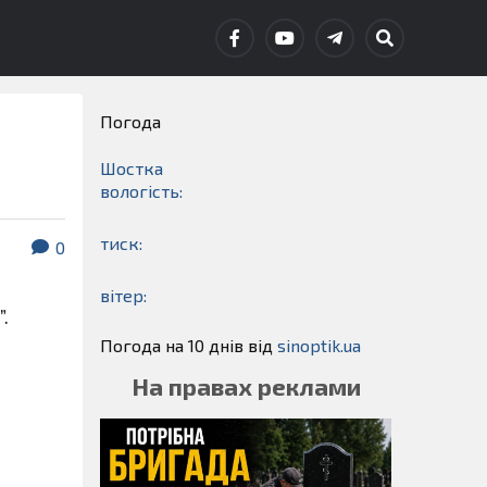
Погода
Шостка
вологість:
тиск:
0
вітер:
”.
Погода на 10 днів від
sinoptik.ua
На правах реклами