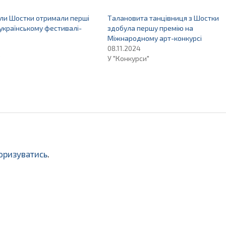
али Шостки отримали перші
Талановита танцівниця з Шостки
еукраїнському фестивалі-
здобула першу премію на
Міжнародному арт-конкурсі
08.11.2024
"
У "Конкурси"
оризуватись
.