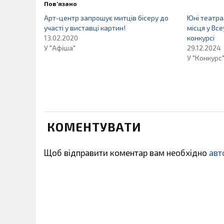
Пов’язано
Арт-центр запрошує митців бісеру до
Юні театр
участі у виставці картин!
місця у Вс
13.02.2020
конкурсі
У "Афіша"
29.12.2024
У "Конкурс
КОМЕНТУВАТИ
Щоб відправити коментар вам необхідно
авт