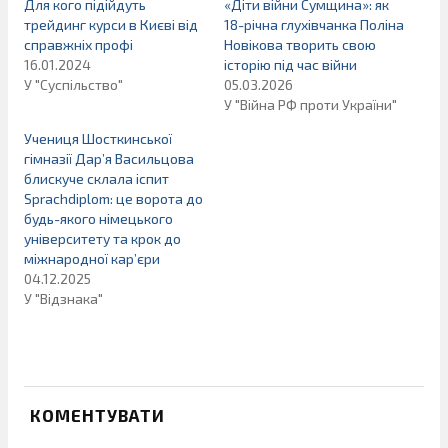
Для кого підійдуть
«Діти війни Сумщина»: як
трейдинг курси в Києві від
18-річна глухівчанка Поліна
справжніх профі
Новікова творить свою
16.01.2024
історію під час війни
У "Суспільство"
05.03.2026
У "Війна РФ проти України"
Учениця Шосткинської
гімназії Дар’я Васильцова
блискуче склала іспит
Sprachdiplom: це ворота до
будь-якого німецького
університету та крок до
міжнародної кар’єри
04.12.2025
У "Відзнака"
КОМЕНТУВАТИ