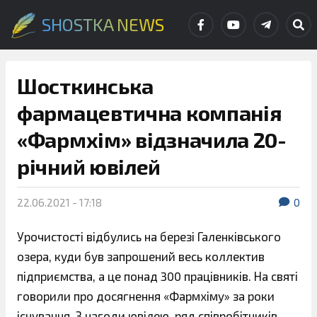
SHOSTKA NEWS
Шосткинська
фармацевтична компанія
«Фармхім» відзначила 20-
річний ювілей
22.06.2021 - 17:18
0
Урочистості відбулись на березі Галенківського
озера, куди був запрошений весь коллектив
підприємства, а це понад 300 працівників. На святі
говорили про досягнення «Фармхіму» за роки
існування. З нагоди ювілею, ряд співробітників