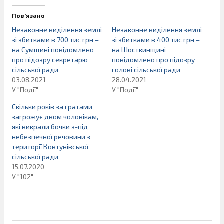
Пов’язано
Незаконне виділення землі
Незаконне виділення землі
зі збитками в 700 тис грн –
зі збитками в 400 тис грн –
на Сумщині повідомлено
на Шосткинщині
про підозру секретарю
повідомлено про підозру
сільської ради
голові сільської ради
03.08.2021
28.04.2021
У "Події"
У "Події"
Скільки років за гратами
загрожує двом чоловікам,
які викрали бочки з-під
небезпечної речовини з
території Ковтунівської
сільської ради
15.07.2020
У "102"