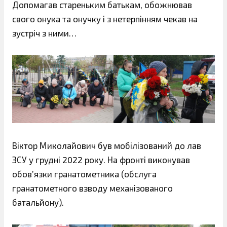
Допомагав стареньким батькам, обожнював
свого онука та онучку і з нетерпінням чекав на
зустріч з ними…
Віктор Миколайович був мобілізований до лав
ЗСУ у грудні 2022 року. На фронті виконував
обов’язки гранатометника (обслуга
гранатометного взводу механізованого
батальйону).