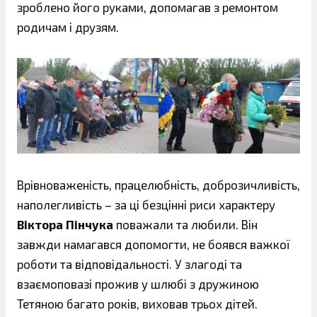
зроблено його руками, допомагав з ремонтом
родичам і друзям.
Врівноваженість, працелюбність, доброзичливість,
наполегливість – за ці безцінні риси характеру
Віктора Пінчука
поважали та любили. Він
завжди намагався допомогти, не боявся важкої
роботи та відповідальності. У злагоді та
взаємоповазі прожив у шлюбі з дружиною
Тетяною багато років, виховав трьох дітей.