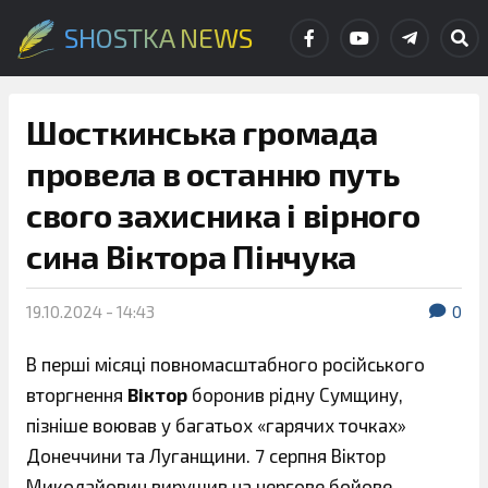
SHOSTKA NEWS
Шосткинська громада
провела в останню путь
свого захисника і вірного
сина Віктора Пінчука
19.10.2024 - 14:43
0
В перші місяці повномасштабного російського
вторгнення
Віктор
боронив рідну Сумщину,
пізніше воював у багатьох «гарячих точках»
Донеччини та Луганщини. 7 серпня Віктор
Миколайович вирушив на чергове бойове