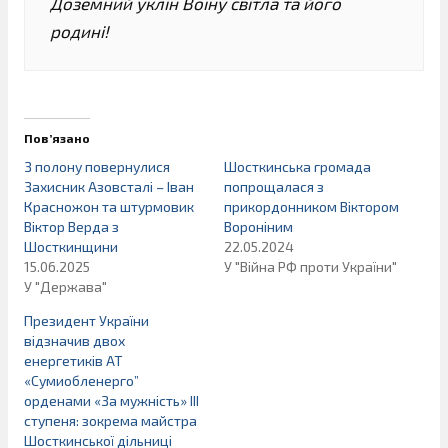
Доземний уклін Воїну світла та його
родині!
Пов’язано
З полону повернулися
Шосткинська громада
Захисник Азовсталі – Іван
попрощалася з
Красножон та штурмовик
прикордонником Віктором
Віктор Верда з
Вороніним
Шосткинщини
22.05.2024
15.06.2025
У "Війна РФ проти України"
У "Держава"
Президент України
відзначив двох
енергетиків АТ
«Сумиобленерго”
орденами «За мужність» III
ступеня: зокрема майстра
Шосткинської дільниці